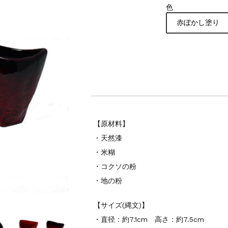
色
赤ぼかし塗り
【原材料】
・天然漆
・米糊
・コクソの粉
・地の粉
【サイズ(縄文)】
・直径：約7.1cm 高さ：約7.5cm