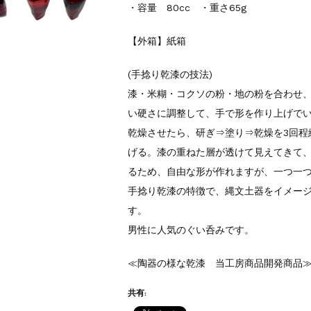
・容量 80cc ・重さ65g
【外箱】紙箱
(手捻り乾漆の技法)
漆・米糊・コクソの粉・地の粉を合わせ
い硬さに調整して、手で形を作り上げで
乾燥させたら、研ぎ⇒塗り⇒乾燥を3回程
げる。漆の重ねた層が透けて見えてきて
るため、自由な形が作れますが、一つ一
手捻り乾漆の特徴で、縄文土器をイメー
す。
男性に人気のぐい呑みです。
≪陶器の様な乾漆 当工房商品開発商品
共有: