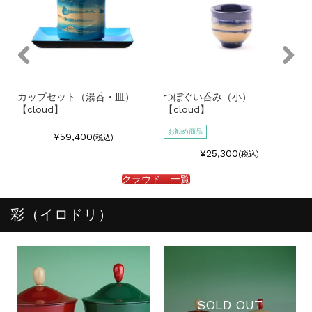
カップセット（湯呑・皿）
つぼぐい呑み（小）
【cloud】
【cloud】
お勧め商品
¥59,400
(税込)
¥25,300
(税込)
クラウド 一覧
彩（イロドリ）
SOLD OUT