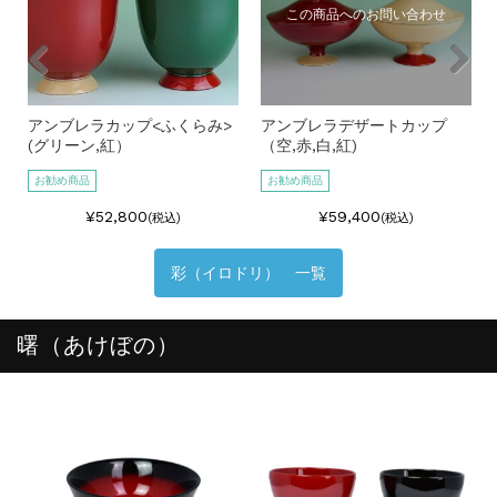
この商品へのお問い合わせ
アンブレラカップ<ふくらみ>
アンブレラデザートカップ
(グリーン,紅）
（空,赤,白,紅)
お勧め商品
お勧め商品
¥52,800
¥59,400
(税込)
(税込)
彩（イロドリ） 一覧
曙（あけぼの）