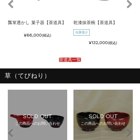
瓢箪透かし 菓子器【茶道具】
乾漆抹茶椀【茶道具】
在庫僅少
¥66,000
(税込)
¥132,000
(税込)
茶道具一覧
草（てびねり）
SOLD OUT
SOLD OUT
この商品へのお問い合わせ
この商品へのお問い合わせ